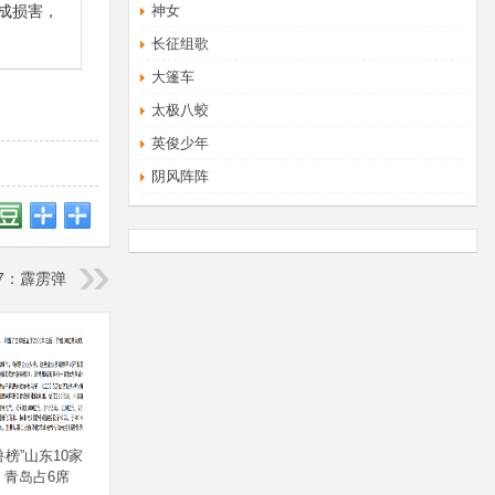
成损害，
神女
长征组歌
大篷车
太极八蛟
英俊少年
阴风阵阵
07：霹雳弹
榜”山东10家
 青岛占6席