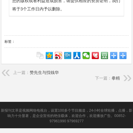
您的版权或者利益造成损害，请提供相应的资质证明，我们
将于3个工作日内予以删除。
标签：
上一篇：
赞先生与找钱华
下一篇：
拳精
新报刊文萃是视频网络电视台，设置100多个节目频道，24小时全球轮播，点播，影
响力十分显著，是企业宣传的绝佳载体，欢迎合作，欢迎播放广告。00852-
97961990 97969277