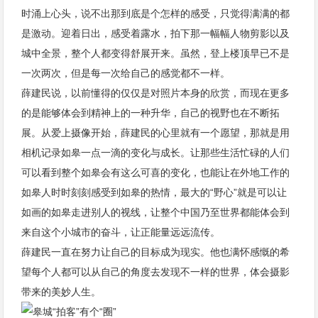
时涌上心头，说不出那到底是个怎样的感受，只觉得满满的都
是激动。迎着日出，感受着露水，拍下那一幅幅人物剪影以及
城中全景，整个人都变得舒展开来。虽然，登上楼顶早已不是
一次两次，但是每一次给自己的感觉都不一样。
薛建民说，以前懂得的仅仅是对照片本身的欣赏，而现在更多
的是能够体会到精神上的一种升华，自己的视野也在不断拓
展。从爱上摄像开始，薛建民的心里就有一个愿望，那就是用
相机记录如皋一点一滴的变化与成长。让那些生活忙碌的人们
可以看到整个如皋会有这么可喜的变化，也能让在外地工作的
如皋人时时刻刻感受到如皋的热情，最大的“野心”就是可以让
如画的如皋走进别人的视线，让整个中国乃至世界都能体会到
来自这个小城市的奋斗，让正能量远远流传。
薛建民一直在努力让自己的目标成为现实。他也满怀感慨的希
望每个人都可以从自己的角度去发现不一样的世界，体会摄影
带来的美妙人生。