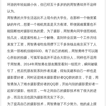
环游的年轻姑娘小伙，但已经五十多岁的的周智勇却并不这样
认为。
周智勇的大学生活远比不上现今的大学生。在那样一个物资紧
缺的年代，想要一个相机简直是天方夜谭。即便困难重重也不
能阻断他对摄影狂热的爱。为了摄影，周智勇向同学借照相机
拍几次，或是索性租上一个解馋。直到毕业后第一个工作月结
束发了工资，周智勇省吃俭用攒下三千多块钱去南京买下了人
生第一部相机佳能650D。有了自己的相机，周智勇终于可以随
心所欲的拍摄，可孤军奋战并不适合大部分人，同样也不适用
于周智勇。2014年周智勇在朋友圈里看到一组照片，瞬间被吸
引了，然后托朋友联系到作者吴建，得知吴建和自己一样也是
摄影爱好者，同时还是雉水摄影爱好者QQ群的群主，于是，周
智勇加入了雉水摄影爱好者的QQ群，开始与别的摄影爱好者一
起探讨摄影。他坦言，一年之间自己的摄影技术有了很大的进
步，而且生活也因为摄影而充实了不少。
为了提高自己的摄影技术，周智勇做了不少努力。他的桌上摆