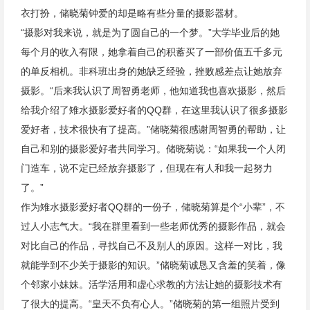
衣打扮，储晓菊钟爱的却是略有些分量的摄影器材。
“摄影对我来说，就是为了圆自己的一个梦。”大学毕业后的她
每个月的收入有限，她拿着自己的积蓄买了一部价值五千多元
的单反相机。非科班出身的她缺乏经验，挫败感差点让她放弃
摄影。“后来我认识了周智勇老师，他知道我也喜欢摄影，然后
给我介绍了雉水摄影爱好者的QQ群，在这里我认识了很多摄影
爱好者，技术很快有了提高。”储晓菊很感谢周智勇的帮助，让
自己和别的摄影爱好者共同学习。储晓菊说：“如果我一个人闭
门造车，说不定已经放弃摄影了，但现在有人和我一起努力
了。”
作为雉水摄影爱好者QQ群的一份子，储晓菊算是个“小辈”，不
过人小志气大。“我在群里看到一些老师优秀的摄影作品，就会
对比自己的作品，寻找自己不及别人的原因。这样一对比，我
就能学到不少关于摄影的知识。”储晓菊诚恳又含羞的笑着，像
个邻家小妹妹。活学活用和虚心求教的方法让她的摄影技术有
了很大的提高。“皇天不负有心人。”储晓菊的第一组照片受到