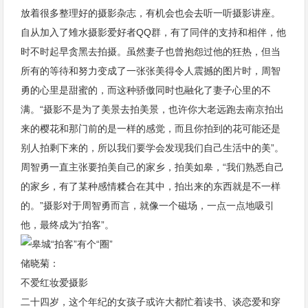
放着很多整理好的摄影杂志，有机会也会去听一听摄影讲座。
自从加入了雉水摄影爱好者QQ群，有了同伴的支持和相伴，他
时不时起早贪黑去拍摄。虽然妻子也曾抱怨过他的狂热，但当
所有的等待和努力变成了一张张美得令人震撼的图片时，周智
勇的心里是甜蜜的，而这种骄傲同时也融化了妻子心里的不
满。“摄影不是为了美景去拍美景，也许你大老远跑去南京拍出
来的樱花和那门前的是一样的感觉，而且你拍到的花可能还是
别人拍剩下来的，所以我们要学会发现我们自己生活中的美”。
周智勇一直主张要拍美自己的家乡，拍美如皋，“我们熟悉自己
的家乡，有了某种感情糅合在其中，拍出来的东西就是不一样
的。”摄影对于周智勇而言，就像一个磁场，一点一点地吸引
他，最终成为“拍客”。
储晓菊：
不爱红妆爱摄影
二十四岁，这个年纪的女孩子或许大都忙着读书、谈恋爱和穿