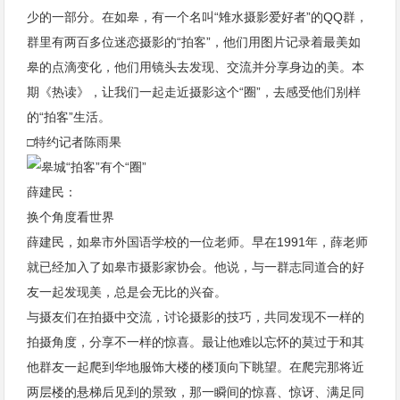
少的一部分。在如皋，有一个名叫“雉水摄影爱好者”的QQ群，
群里有两百多位迷恋摄影的“拍客”，他们用图片记录着最美如
皋的点滴变化，他们用镜头去发现、交流并分享身边的美。本
期《热读》，让我们一起走近摄影这个“圈”，去感受他们别样
的“拍客”生活。
□特约记者陈雨果
薛建民：
换个角度看世界
薛建民，如皋市外国语学校的一位老师。早在1991年，薛老师
就已经加入了如皋市摄影家协会。他说，与一群志同道合的好
友一起发现美，总是会无比的兴奋。
与摄友们在拍摄中交流，讨论摄影的技巧，共同发现不一样的
拍摄角度，分享不一样的惊喜。最让他难以忘怀的莫过于和其
他群友一起爬到华地服饰大楼的楼顶向下眺望。在爬完那将近
两层楼的悬梯后见到的景致，那一瞬间的惊喜、惊讶、满足同