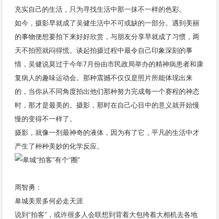
充实自己的生活，只为寻找生活中那一抹不一样的色彩。
如今，摄影早就成了吴健生活中不可或缺的一部分。遇到美丽
的事物便想要拍下来好好欣赏，与朋友分享早就成了习惯，两
天不拍照就闷得慌。谈起拍摄过程中最令自己印象深刻的事
情，吴健说莫过于今年7月份由市民政局举办的精神病患者和康
复病人的趣味运动会。那种震撼不仅仅是照片所能体现出来
的，当你从不同角度拍出他们那种努力完成每一个赛程的神态
时，那才是最美的。摄影，那时在自己心目中的意义就开始慢
慢的变得不一样了。
摄影，就像一剂最神奇的液体，因为有了它，平凡的生活中才
产生了种种美妙的化学反应。
周智勇：
皋城美景多何必走天涯
说到“拍客”，或许很多人会联想到背着大包挎着大相机去各地