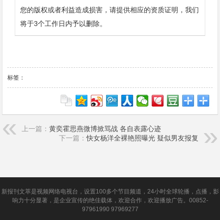
您的版权或者利益造成损害，请提供相应的资质证明，我们
将于3个工作日内予以删除。
标签：
上一篇：
黄奕霍思燕微博掀骂战 各自表露心迹
下一篇：
快女杨洋全裸艳照曝光 疑似男友报复
新报刊文萃是视频网络电视台，设置100多个节目频道，24小时全球轮播，点播，影
响力十分显著，是企业宣传的绝佳载体，欢迎合作，欢迎播放广告。00852-
97961990 97969277