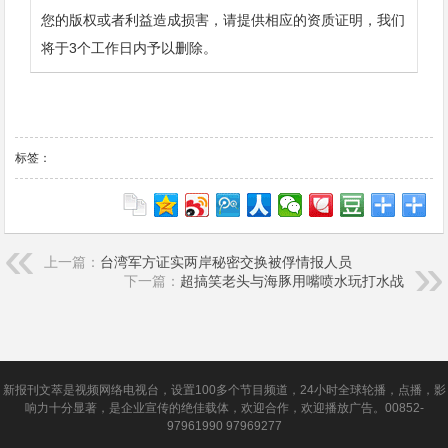
您的版权或者利益造成损害，请提供相应的资质证明，我们
将于3个工作日内予以删除。
标签：
上一篇：
台湾军方证实两岸秘密交换被俘情报人员
下一篇：
超搞笑老头与海豚用嘴喷水玩打水战
新报刊文萃是视频网络电视台，设置100多个节目频道，24小时全球轮播，点播，影
响力十分显著，是企业宣传的绝佳载体，欢迎合作，欢迎播放广告。00852-
97961990 97969277