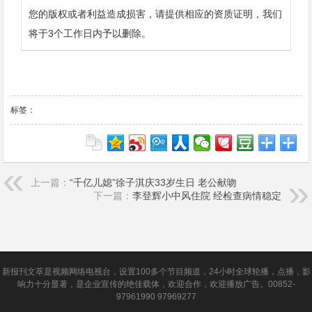
您的版权或者利益造成损害，请提供相应的资质证明，我们
将于3个工作日内予以删除。
标签：
上一篇：
“千亿儿媳”徐子淇庆33岁生日 老公献吻
下一篇：
李登辉小中风住院 经检查病情稳定
新报刊文萃是视频网络电视台，设置100多个节目频道，24小时全球轮播，点播，影
响力十分显著，是企业宣传的绝佳载体，欢迎合作，欢迎播放广告。00852-
97961990 97969277